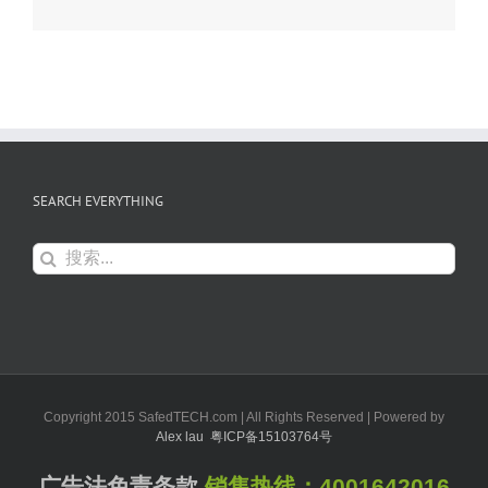
SEARCH EVERYTHING
搜
索：
Copyright 2015 SafedTECH.com | All Rights Reserved | Powered by
Alex lau
粤ICP备15103764号
广告法免责条款
销售热线：
4001642016