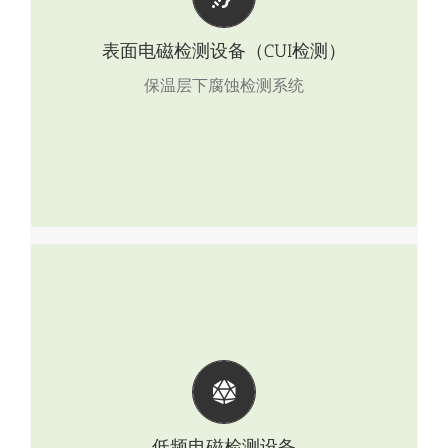
Scout系统能在不拆保温层的情况下，直接进行随
机腐蚀检测，节省大量时间与金钱。
表面电磁检测设备（CUI检测）
点击查看产品详情
保温层下腐蚀检测系统
低频电磁检测设备
Falcon-2000罐底板检测系统
TS-2000锅炉管检测系统
Prodigy 8检测系统
PS-2000 管道检测系统
低频电磁检测设备