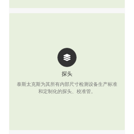
探头
低频电磁探头
远场涡流探头
探头
平衡场涡流探头
泰斯太克斯为其所有内部尺寸检测设备生产标准
和定制化的探头、校准管。
涡流/MagWave检测探头