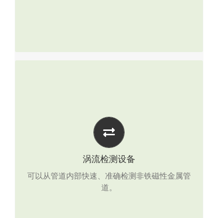
涡流检测设备
涡流检测系统
TX-4400
MagWave涡流检测系统
涡流检测设备
可以从管道内部快速、准确检测非铁磁性金属管
FalconS系列罐底板检测系统
道。