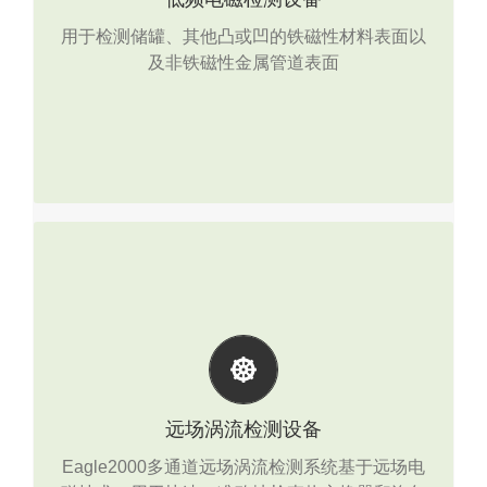
用于检测储罐、其他凸或凹的铁磁性材料表面以
Line CAT管道检测系统
及非铁磁性金属管道表面
Line CAT +管道检测系统
Viper爬行机器人
远场涡流检测设备
Eagle2000可以检测并进行量化的缺陷有：折流
板弓形缺口和微动磨损，腐蚀，坑，吹灰器减
远场涡流检测设备
薄，烟道气体侵蚀和气体撞击等。
Eagle2000多通道远场涡流检测系统基于远场电