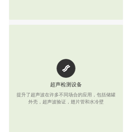
超声检测设备
Helix-XT 内部旋转检测系统
超声波测厚仪
TA-2000
超声检测设备
提升了超声波在许多不同场合的应用，包括储罐
爬行机器人
Viper
外壳，超声波验证，翅片管和水冷壁