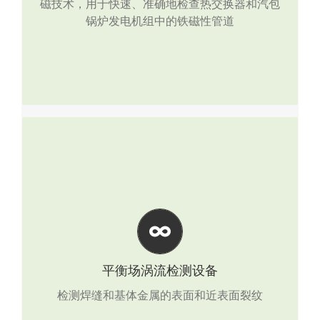
磁技术，用于快速、准确地检查热交换器和汽包
点击查看产品详情
锅炉发电机组中的铁磁性管道
平衡场涡流检测设备
最快扫描速度可达0.3米/秒，Hawkeye 2000比传
统的NDT技术(如染料渗透和磁粉检测)要快得
多。
平衡场涡流检测设备
检测焊缝和基体金属的表面和近表面裂纹
点击查看产品详情