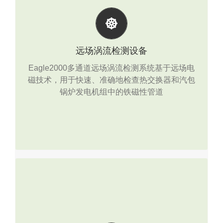
远场涡流检测设备
Eagle2000可以检测并进行量化的缺陷有：折流
板弓形缺口和微动磨损，腐蚀，坑，吹灰器减
远场涡流检测设备
薄，烟道气体侵蚀和气体撞击等。
Eagle2000多通道远场涡流检测系统基于远场电
磁技术，用于快速、准确地检查热交换器和汽包
点击查看产品详情
锅炉发电机组中的铁磁性管道
平衡场涡流检测设备