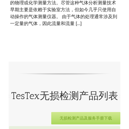
的物理或化学测量方法。尽管这种气体分析测量技术
早期主要是依赖于实验室方法，但如今几乎只使用自
动操作的气体测量仪器。 由于气体的处理通常涉及到
一定量的气体，因此流量和流量 [...]
TesTex无损检测产品列表
无损检测产品及服务手册下载