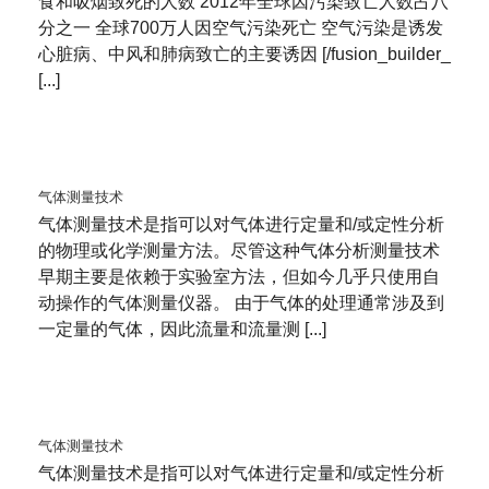
食和吸烟致死的人数 2012年全球因污染致亡人数占八
分之一 全球700万人因空气污染死亡 空气污染是诱发
心脏病、中风和肺病致亡的主要诱因 [/fusion_builder_
[...]
气体测量技术
气体测量技术是指可以对气体进行定量和/或定性分析
的物理或化学测量方法。尽管这种气体分析测量技术
早期主要是依赖于实验室方法，但如今几乎只使用自
动操作的气体测量仪器。 由于气体的处理通常涉及到
一定量的气体，因此流量和流量测 [...]
气体测量技术
气体测量技术是指可以对气体进行定量和/或定性分析