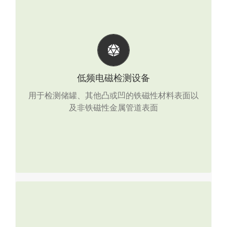
Falcon-2000罐底板检测系统
TS-2000锅炉管检测系统
Prodigy 8检测系统
PS-2000 管道检测系统
低频电磁检测设备
用于检测储罐、其他凸或凹的铁磁性材料表面以
Line CAT管道检测系统
及非铁磁性金属管道表面
Line CAT +管道检测系统
Viper爬行机器人