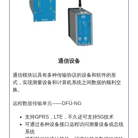
通信设备
通信模块以具有多种传输协议的设备和软件的形
式，实现测量设备和计算机系统之间数据的顺利交
换。
远程数据传输单元——DFÜ-NG
支持GPRS，LTE，不久还可支持5G技术
可通过各种设备接口远程访问测量设备或总线
系统