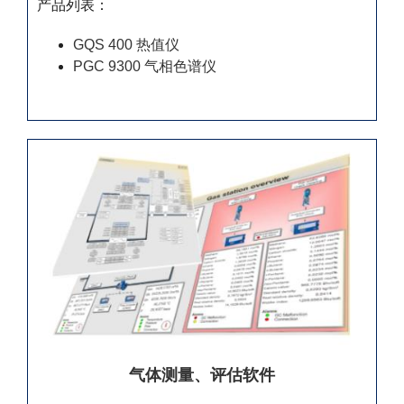
产品列表：
GQS 400 热值仪
PGC 9300 气相色谱仪
气体测量、评估软件