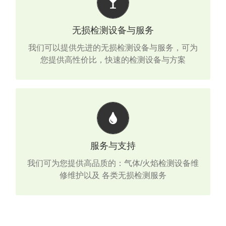
无损检测设备与服务
我们可以提供先进的无损检测设备，含：漏磁检
测、涡流检测、低频电磁检测、导波、超声波
无损检测设备与服务
等，并提供一站式的检测服务。
我们可以提供先进的无损检测设备与服务，可为
您提供高性价比，快速的检测设备与方案
我们提供的服务
我们可为您提供产品选型、项目评估、产品维修
维护、项目改造、各类型无损检测等服务，也可
服务与支持
根据您个性化的需求为您量身定制性价比高的技
术方案。
我们可为您提供高品质的：气体/火焰检测设备维
修维护以及 各类无损检测服务