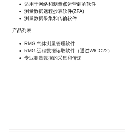
适用于网络和测量点运营商的软件
测量数据远程抄表软件(ZFA)
测量数据采集和传输软件
产品列表
RMG-气体测量管理软件
RMG-远程数据读取软件（通过WICO22）
专业测量数据的采集和传递