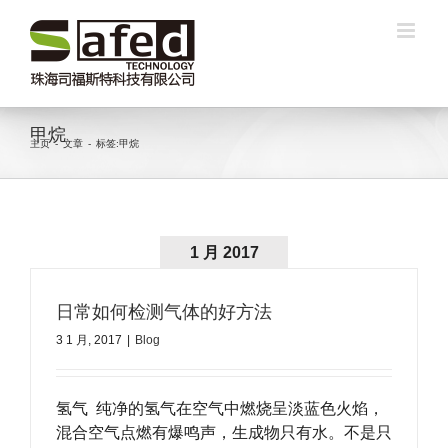
跳
过
内
容
甲烷
主页
-
文章
-
标签:
甲烷
1 月 2017
日常如何检测气体的好方法
3 1 月, 2017
|
Blog
氢气 纯净的氢气在空气中燃烧呈淡蓝色火焰，
混合空气点燃有爆鸣声，生成物只有水。不是只