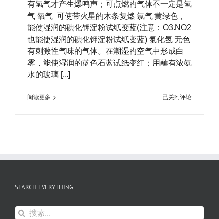
有氢气才产生爆鸣声；可点燃的气体不一定是氢
气 氧气 可使带火星的木条复燃 氯气 黄绿色，
能使湿润的碘化钾淀粉试纸变蓝(注意：O3.NO2
也能使湿润的碘化钾淀粉试纸变蓝) 氯化氢 无色
有刺激性气味的气体。在潮湿的空气中形成白
雾，能使湿润的蓝色石蓝试纸变红；用蘸有浓氨
水的玻璃 [...]
日
阅读更多
已关闭评论
常
如
何
检
测
气
体
的
好
方
SEARCH EVERYTHING
法
搜