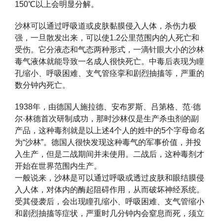
150℃以上会明显分解。
沙林可以通过呼吸道或皮肤黏膜侵入人体，杀伤力极
强，一旦散发出来，可以使1.2公里范围内的人死亡和
受伤。它分液态和气态两种形式，一滴针眼大小的沙林
毒气液体就能导致一名成人很快死亡。中毒后表现为瞳
孔缩小、呼吸困难、支气管痉挛和剧烈抽搐等，严重的
数分钟内死亡。
1938年，由德国人施拉德、安布罗斯、吕第格、范·德
尔·林德首次研制成功，那时沙林仅是生产杀虫剂的副
产品，这种毒剂就是以上述4个人的姓中的5个字母命名
为“沙林”。德国人很快发现这种毒气的军事价值，并投
入生产，但是二战期间并未使用。二战后，这种毒剂才
开始在世界范围内生产。
一般说来，沙林是可以通过呼吸或透过皮肤和眼结膜侵
入人体，对体内的酶起阻碍作用，从而破坏神经系统。
受其侵袭后，会出现瞳孔缩小、呼吸困难、支气管缩小
和剧烈抽搐等症状，严重时几分钟内会窒息而死，须立