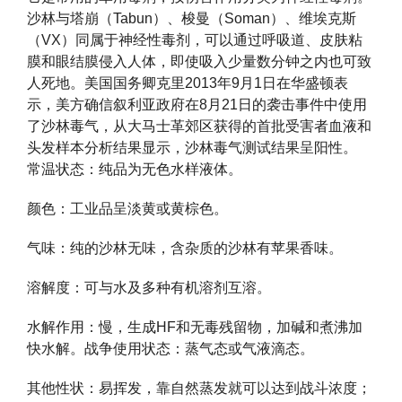
沙林与塔崩（Tabun）、梭曼（Soman）、维埃克斯
（VX）同属于神经性毒剂，可以通过呼吸道、皮肤粘
膜和眼结膜侵入人体，即使吸入少量数分钟之内也可致
人死地。美国国务卿克里2013年9月1日在华盛顿表
示，美方确信叙利亚政府在8月21日的袭击事件中使用
了沙林毒气，从大马士革郊区获得的首批受害者血液和
头发样本分析结果显示，沙林毒气测试结果呈阳性。
常温状态：纯品为无色水样液体。
颜色：工业品呈淡黄或黄棕色。
气味：纯的沙林无味，含杂质的沙林有苹果香味。
溶解度：可与水及多种有机溶剂互溶。
水解作用：慢，生成HF和无毒残留物，加碱和煮沸加
快水解。战争使用状态：蒸气态或气液滴态。
其他性状：易挥发，靠自然蒸发就可以达到战斗浓度；