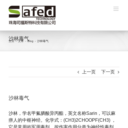
跳
过
内
容
沙林毒气
主页
-
文章
-
Blog
-
沙林毒气
上一页
下一页
沙林毒气
沙林，学名甲氟膦酸异丙酯，英文名称Sarin，可以麻
痹人的中枢神经。化学式：(CH3)2CHOOPF(CH3) ，
它是常用的军用毒剂，按伤害作用分类为神经性毒剂。