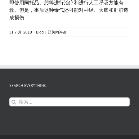
即使用阿托品、肟等进行治疗和进行人工呼吸方能有
救。但是，事后这种毒气还可能对神经、大脑和肝脏造
成损伤
沙
31 7 月, 2018
|
Blog
|
已关闭评论
林
毒
气
SEARCH EVERYTHING
搜
索：