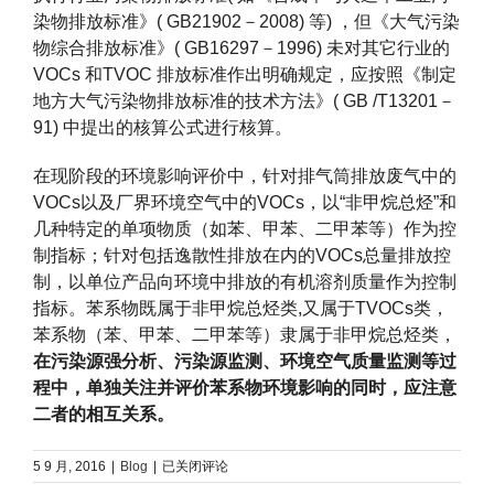
染物排放标准》( GB21902－2008) 等) ，但《大气污染
物综合排放标准》( GB16297－1996) 未对其它行业的
VOCs 和TVOC 排放标准作出明确规定，应按照《制定
地方大气污染物排放标准的技术方法》( GB /T13201－
91) 中提出的核算公式进行核算。
在现阶段的环境影响评价中，针对排气筒排放废气中的
VOCs以及厂界环境空气中的VOCs，以“非甲烷总烃”和
几种特定的单项物质（如苯、甲苯、二甲苯等）作为控
制指标；针对包括逸散性排放在内的VOCs总量排放控
制，以单位产品向环境中排放的有机溶剂质量作为控制
指标。苯系物既属于非甲烷总烃类,又属于TVOCs类，
苯系物（苯、甲苯、二甲苯等）隶属于非甲烷总烃类，
在污染源强分析、污染源监测、环境空气质量监测等过
程中，单独关注并评价苯系物环境影响的同时，应注意
二者的相互关系。
NMHC、
5 9 月, 2016
|
Blog
|
已关闭评论
VOCs、