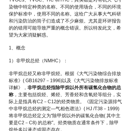
染物中特定种类的名称。不同的使用场合，不同的环境
保护标准中，使用不同的名称。这给广大从事大气科研
和污染防治的筒子们造成了不少麻烦。尤其是环评报告
的的错用可能导致严重的概念错误。所以特发此文，希
望为大家消疑解惑。
1、概念
1）非甲烷总烃（NMHC）：
非甲烷总烃又称非甲烷烃。根据《大气污染物综合排放
标准》( GB16297－1996)以及《大气污染物排放标准
详解》，
非甲烷总烃指除甲烷以外所有碳氢化合物的总
称
，主要包括烷烃、烯烃、芳香烃和含氧烃等组分，实
际上是指具有C2－C12的烃类物质。《固定污染源排气
中非甲烷总烃的测定—气相色谱法》( HJ /T38－1999)
将非甲烷总烃定义为“除甲烷以外的碳氢化合物( 其中主
要是C2－C8) 的总称”。烃类物质在通常条件下，除甲
烷外多以液态或固态存在。